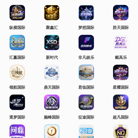
纵横国际
聚鑫汇
梦想国际
胜天国际
汇赢国际
新时代
非凡娱乐
戴高乐
领航国际
鼎天国际
君临国际
星耀国际
逐梦国际
巅峰国际
征途国际
超凡国际